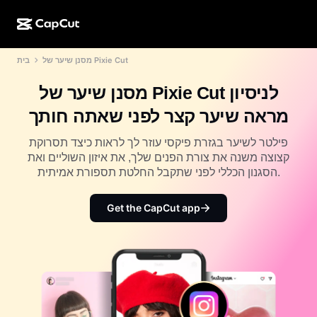
מסנן שיער של Pixie Cut
בית
יצירה עם AI
תכונות
אודות
CapCut למחשב
תבניות לרשתות חברתיות
מסנן שיער של Pixie Cut לניסיון
עיצוב בעזרת AI
כלי AI
קהילה
CapCut באינטרנט
תבניות לחגים
מראה שיער קצר לפני שאתה חותך
סטודיו לסרטונים
יוצר ועורך סרטונים
CapCut Pad
עוד
פילטר לשיער בגזרת פיקסי עוזר לך לראות כיצד תסרוקת
יוזמות
מחולל סרטונים AI
יוצר ועורך תמונות
קצוצה משנה את צורת הפנים שלך, את איזון השוליים ואת
CapCut לנייד
הסגנון הכללי לפני שתקבל החלטת תספורת אמיתית.
שותפים
מחולל תמונות AI
יוצר ועורך קול
Dreamina AI
תבניות לוח שנה
תוכנית החלוצים
Get the CapCut app
משפר תמונות מבוסס AI
עוד
Pippit AI
תבניות ליום נישואים
תוכנית שותפי היצירה
Dreamina Seedance 2.5
קמפוס היצירה של CapCut
תרחישי שימוש
Nano Banana Pro
תבניות לאפקטים
רשתות חברתיות
Gemini Omni