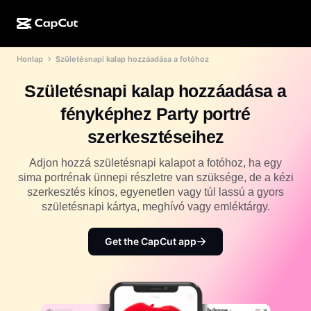
Honlap
Születésnapi kalap hozzáadása a fotóhoz
MI-alkotás
Funkciók
Névjegy
CapCut Desktop
Közösségimédia-sablonok
Születésnapi kalap hozzáadása a
MI-dizájn
MI-eszközök
Közösség
CapCut Online
Ünnepi sablonok
fényképhez Party portré
Videóstúdió
Videószerkesztő és -generátor
CapCut Pad
szerkesztéseihez
Több
Kezdeményezések
MI-videógenerátor
Képszerkesztő és -generátor
CapCut Mobile
Adjon hozzá születésnapi kalapot a fotóhoz, ha egy
Partnerek
sima portrénak ünnepi részletre van szüksége, de a kézi
MI-képgenerátor
Beszédhang-generátor és -szerkesztő
Dreamina AI
szerkesztés kínos, egyenetlen vagy túl lassú a gyors
Naptársablonok
Úttörőprogram
születésnapi kártya, meghívó vagy emléktárgy.
MI-képminőség-javító
Több
Pippit AI
Évfordulós sablonok
Kreatív partnerprogram
Get the CapCut app
Dreamina Seedance 2.5
CapCut kreatív campus
Felhasználási területek
Nano Banana Pro
Effektsablonok
Közösségi média
Gemini Omni