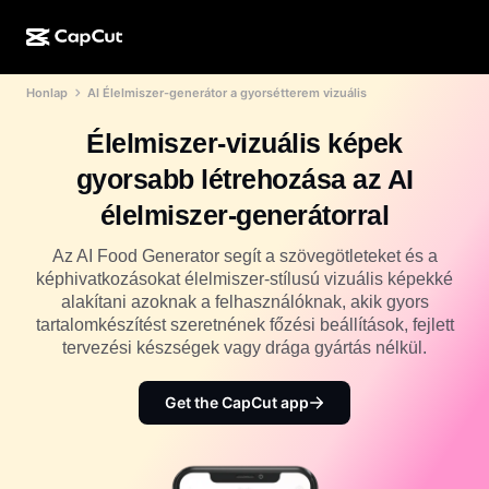
Honlap
AI Élelmiszer-generátor a gyorsétterem vizuális
MI-alkotás
Funkciók
Névjegy
CapCut Desktop
Közösségimédia-sablonok
Élelmiszer-vizuális képek
MI-dizájn
MI-eszközök
Közösség
CapCut Online
Ünnepi sablonok
gyorsabb létrehozása az AI
Videóstúdió
Videószerkesztő és -generátor
CapCut Pad
élelmiszer-generátorral
Több
Kezdeményezések
MI-videógenerátor
Képszerkesztő és -generátor
CapCut Mobile
Az AI Food Generator segít a szövegötleteket és a
Partnerek
képhivatkozásokat élelmiszer-stílusú vizuális képekké
MI-képgenerátor
Beszédhang-generátor és -szerkesztő
Dreamina AI
alakítani azoknak a felhasználóknak, akik gyors
Naptársablonok
Úttörőprogram
tartalomkészítést szeretnének főzési beállítások, fejlett
MI-képminőség-javító
Több
Pippit AI
tervezési készségek vagy drága gyártás nélkül.
Évfordulós sablonok
Kreatív partnerprogram
Dreamina Seedance 2.5
Get the CapCut app
CapCut kreatív campus
Felhasználási területek
Nano Banana Pro
Effektsablonok
Közösségi média
Gemini Omni