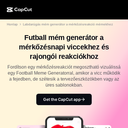
Honlap
Labdarúgás mém generátor a mérkőzésreakció mémekhez
MI-alkotás
Funkciók
Névjegy
CapCut Desktop
Közösségimédia-sablonok
Futball mém generátor a
MI-dizájn
MI-eszközök
Közösség
CapCut Online
Ünnepi sablonok
mérkőzésnapi viccekhez és
Videóstúdió
Videószerkesztő és -generátor
CapCut Pad
rajongói reakciókhoz
Több
Kezdeményezések
MI-videógenerátor
Képszerkesztő és -generátor
CapCut Mobile
Fordítson egy mérkőzésreakciót megosztható vizuálissá
Partnerek
egy Football Meme Generatorral, amikor a vicc működik
MI-képgenerátor
Beszédhang-generátor és -szerkesztő
Dreamina AI
a fejedben, de szétesik a tervezőeszközökben vagy az
Naptársablonok
Úttörőprogram
üres sablonokban.
MI-képminőség-javító
Több
Pippit AI
Évfordulós sablonok
Kreatív partnerprogram
Get the CapCut app
Dreamina Seedance 2.5
CapCut kreatív campus
Felhasználási területek
Nano Banana Pro
Effektsablonok
Közösségi média
Gemini Omni