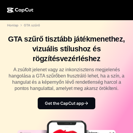
Honlap
GTA szűrő
MI-alkotás
Funkciók
Névjegy
CapCut Desktop
Közösségimédia-sablonok
GTA szűrő tisztább játékmenethez,
MI-dizájn
MI-eszközök
Közösség
CapCut Online
Ünnepi sablonok
vizuális stílushoz és
Videóstúdió
Videószerkesztő és -generátor
CapCut Pad
rögzítésvezérléshez
Több
Kezdeményezések
MI-videógenerátor
Képszerkesztő és -generátor
CapCut Mobile
A zsúfolt jelenet vagy az inkonzisztens megjelenés
Partnerek
hangolása a GTA szűrőben frusztráló lehet, ha a szín, a
MI-képgenerátor
Beszédhang-generátor és -szerkesztő
Dreamina AI
hangulat és a képernyőn lévő rendetlenség harcol a
Naptársablonok
Úttörőprogram
pontos hangulattal, amelyet meg akarsz örökíteni.
MI-képminőség-javító
Több
Pippit AI
Évfordulós sablonok
Kreatív partnerprogram
Get the CapCut app
Dreamina Seedance 2.5
CapCut kreatív campus
Felhasználási területek
Nano Banana Pro
Effektsablonok
Közösségi média
Gemini Omni