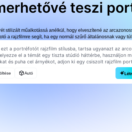
merhetővé teszi por
rét stilizált műalkotássá anélkül, hogy elveszítené az arcazonos
fotó a rajzfilmre segít, ha egy normál szűrő általánosnak vagy túl
töltése
Autó
Lét