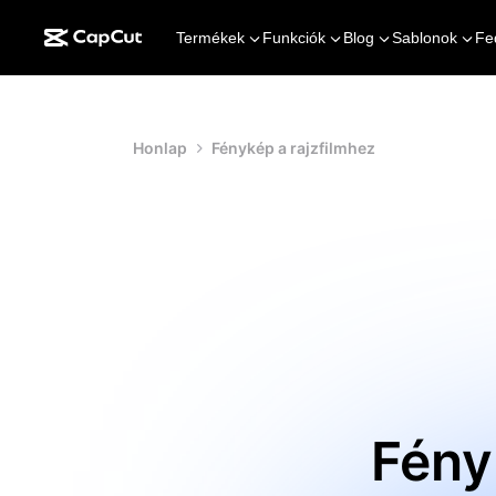
Termékek
Funkciók
Blog
Sablonok
Fe
Honlap
Fénykép a rajzfilmhez
Fény