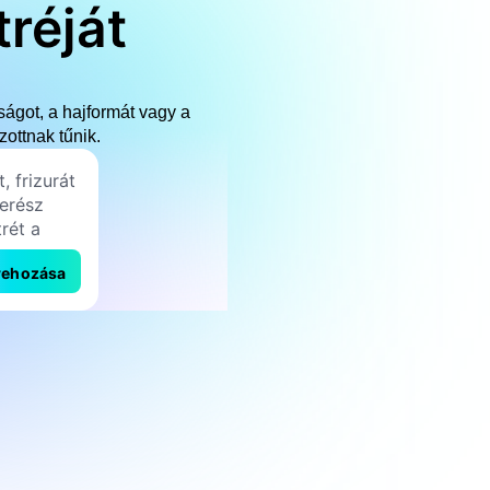
tréját
ságot, a hajformát vagy a
zottnak tűnik.
rehozása