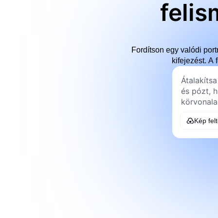
felis
Fordítson egy valódi port
kifejezést. A 
Kép fel