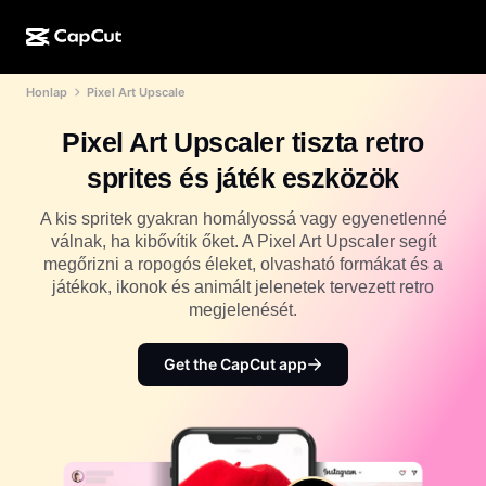
Honlap
Pixel Art Upscale
MI-alkotás
Funkciók
Névjegy
CapCut Desktop
Közösségimédia-sablonok
Pixel Art Upscaler tiszta retro
MI-dizájn
MI-eszközök
Közösség
CapCut Online
Ünnepi sablonok
sprites és játék eszközök
Videóstúdió
Videószerkesztő és -generátor
CapCut Pad
Több
A kis spritek gyakran homályossá vagy egyenetlenné
Kezdeményezések
MI-videógenerátor
Képszerkesztő és -generátor
válnak, ha kibővítik őket. A Pixel Art Upscaler segít
CapCut Mobile
megőrizni a ropogós éleket, olvasható formákat és a
Partnerek
MI-képgenerátor
Beszédhang-generátor és -szerkesztő
játékok, ikonok és animált jelenetek tervezett retro
Dreamina AI
Naptársablonok
megjelenését.
Úttörőprogram
MI-képminőség-javító
Több
Pippit AI
Évfordulós sablonok
Kreatív partnerprogram
Get the CapCut app
Dreamina Seedance 2.5
CapCut kreatív campus
Felhasználási területek
Nano Banana Pro
Effektsablonok
Közösségi média
Gemini Omni