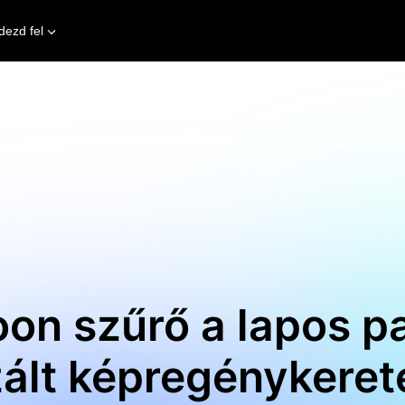
dezd fel
on szűrő a lapos p
izált képregénykere