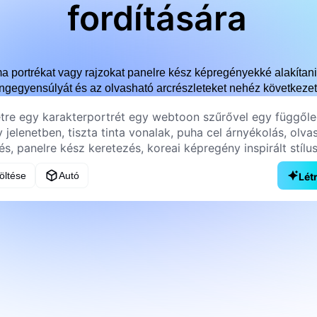
fordítására
a portrékat vagy rajzokat panelre kész képregényekké alakítani,
gegyensúlyát és az olvasható arcrészleteket nehéz következete
töltése
Autó
Lét