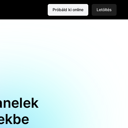
Próbáld ki online
Letöltés
anelek
tekbe