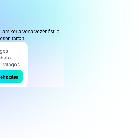
 amikor a vonalvezérlést, a
sen tartani.
rehozása