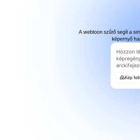
A webtoon szűrő segít a sim
képernyő han
Kép fel