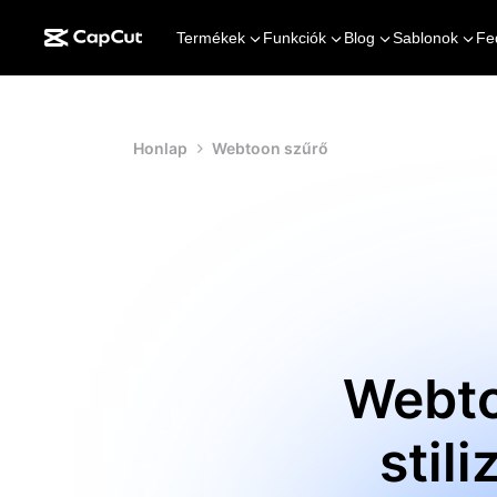
Termékek
Funkciók
Blog
Sablonok
Fe
Honlap
Webtoon szűrő
Webto
stil