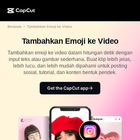
Beranda
Tambahkan Emoji ke Video
Kreasi AI
Fitur
Tentang
CapCut Desktop
Template media sosial
Tambahkan Emoji ke Video
Desain AI
Alat AI
Komunitas
CapCut Online
Template liburan
Tambahkan emoji ke video dalam hitungan detik dengan
Studio Video
Editor & pembuat video
input teks atau gambar sederhana. Buat klip lebih jelas,
CapCut Pad
Lainnya
Inisiatif
lebih lucu, dan lebih mudah dipahami untuk posting
Pembuat video AI
Editor & pembuat gambar
CapCut Mobile
sosial, tutorial, dan konten bentuk pendek.
Afiliasi
Pembuat gambar AI
Pembuat & editor suara
Dreamina AI
Template kalender
Get the CapCut app
Program Pelopor
Penyempurna gambar AI
Lainnya
Pippit AI
Template hari jadi
Creative Partner Program
Dreamina Seedance 2.5
CapCut Creative Campus
Kasus penggunaan
Nano Banana Pro
Template efek
Media sosial
Gemini Omni