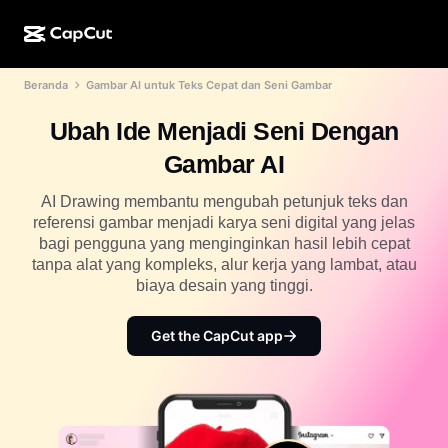
Beranda
Gambar AI untuk Teks Cepat dan Seni Gambar
Kreasi AI
Fitur
Tentang
CapCut Desktop
Template media sosial
Ubah Ide Menjadi Seni Dengan
Desain AI
Alat AI
Komunitas
CapCut Online
Template liburan
Gambar AI
Studio Video
Editor & pembuat video
CapCut Pad
Lainnya
AI Drawing membantu mengubah petunjuk teks dan
Inisiatif
Pembuat video AI
Editor & pembuat gambar
referensi gambar menjadi karya seni digital yang jelas
CapCut Mobile
bagi pengguna yang menginginkan hasil lebih cepat
Afiliasi
Pembuat gambar AI
Pembuat & editor suara
tanpa alat yang kompleks, alur kerja yang lambat, atau
Dreamina AI
Template kalender
biaya desain yang tinggi.
Program Pelopor
Penyempurna gambar AI
Lainnya
Pippit AI
Template hari jadi
Creative Partner Program
Get the CapCut app
Dreamina Seedance 2.5
CapCut Creative Campus
Kasus penggunaan
Nano Banana Pro
Template efek
Media sosial
Gemini Omni