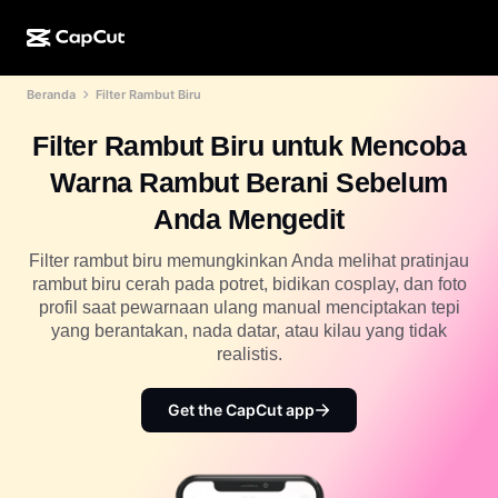
Beranda
Filter Rambut Biru
Kreasi AI
Fitur
Tentang
CapCut Desktop
Template media sosial
Filter Rambut Biru untuk Mencoba
Desain AI
Alat AI
Komunitas
CapCut Online
Template liburan
Warna Rambut Berani Sebelum
Studio Video
Editor & pembuat video
CapCut Pad
Anda Mengedit
Lainnya
Inisiatif
Pembuat video AI
Editor & pembuat gambar
CapCut Mobile
Filter rambut biru memungkinkan Anda melihat pratinjau
Afiliasi
rambut biru cerah pada potret, bidikan cosplay, dan foto
Pembuat gambar AI
Pembuat & editor suara
Dreamina AI
profil saat pewarnaan ulang manual menciptakan tepi
Template kalender
Program Pelopor
yang berantakan, nada datar, atau kilau yang tidak
Penyempurna gambar AI
Lainnya
Pippit AI
realistis.
Template hari jadi
Creative Partner Program
Dreamina Seedance 2.5
Get the CapCut app
CapCut Creative Campus
Kasus penggunaan
Nano Banana Pro
Template efek
Media sosial
Gemini Omni