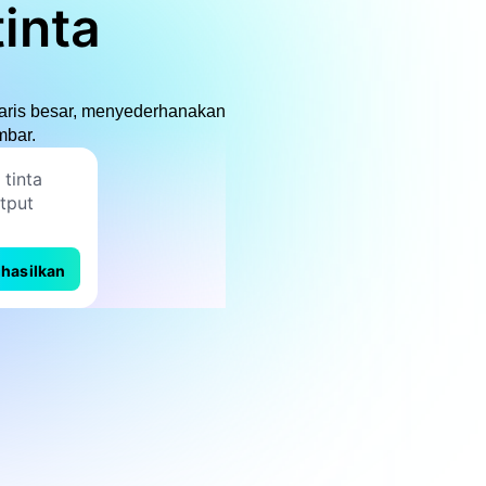
inta
garis besar, menyederhanakan
mbar.
hasilkan