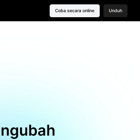
Coba secara online
Unduh
Mengubah