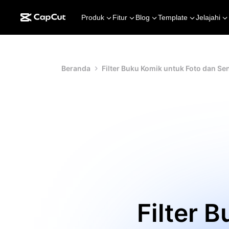
Produk
Fitur
Blog
Template
Jelajahi
Beranda
Filter Buku Komik untuk Foto dan Se
Filter 