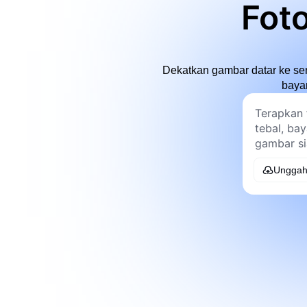
Foto
Dekatkan gambar datar ke sen
baya
Unggah