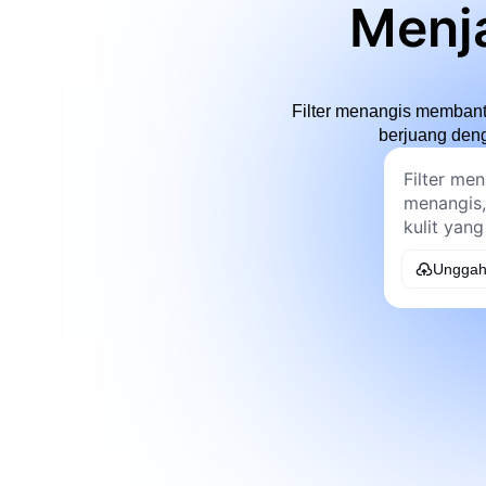
Menja
Filter menangis membant
berjuang denga
Unggah