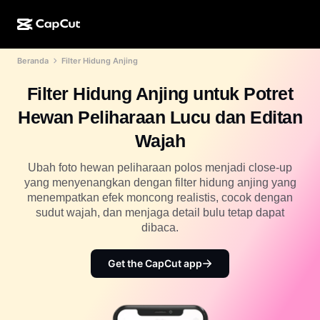
Beranda
Filter Hidung Anjing
Kreasi AI
Fitur
Tentang
CapCut Desktop
Template media sosial
Filter Hidung Anjing untuk Potret
Desain AI
Alat AI
Komunitas
CapCut Online
Template liburan
Hewan Peliharaan Lucu dan Editan
Studio Video
Editor & pembuat video
CapCut Pad
Wajah
Lainnya
Inisiatif
Pembuat video AI
Editor & pembuat gambar
CapCut Mobile
Ubah foto hewan peliharaan polos menjadi close-up
Afiliasi
yang menyenangkan dengan filter hidung anjing yang
Pembuat gambar AI
Pembuat & editor suara
Dreamina AI
menempatkan efek moncong realistis, cocok dengan
Template kalender
Program Pelopor
sudut wajah, dan menjaga detail bulu tetap dapat
Penyempurna gambar AI
Lainnya
Pippit AI
dibaca.
Template hari jadi
Creative Partner Program
Dreamina Seedance 2.5
Get the CapCut app
CapCut Creative Campus
Kasus penggunaan
Nano Banana Pro
Template efek
Media sosial
Gemini Omni