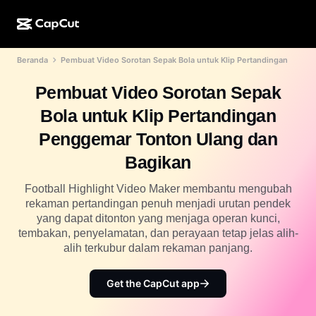
Beranda
Pembuat Video Sorotan Sepak Bola untuk Klip Pertandingan
Kreasi AI
Fitur
Tentang
CapCut Desktop
Template media sosial
Pembuat Video Sorotan Sepak
Desain AI
Alat AI
Komunitas
CapCut Online
Template liburan
Bola untuk Klip Pertandingan
Studio Video
Editor & pembuat video
CapCut Pad
Penggemar Tonton Ulang dan
Lainnya
Inisiatif
Pembuat video AI
Editor & pembuat gambar
Bagikan
CapCut Mobile
Afiliasi
Pembuat gambar AI
Pembuat & editor suara
Football Highlight Video Maker membantu mengubah
Dreamina AI
Template kalender
rekaman pertandingan penuh menjadi urutan pendek
Program Pelopor
Penyempurna gambar AI
yang dapat ditonton yang menjaga operan kunci,
Lainnya
Pippit AI
Template hari jadi
tembakan, penyelamatan, dan perayaan tetap jelas alih-
Creative Partner Program
Dreamina Seedance 2.5
alih terkubur dalam rekaman panjang.
CapCut Creative Campus
Kasus penggunaan
Nano Banana Pro
Get the CapCut app
Template efek
Media sosial
Gemini Omni