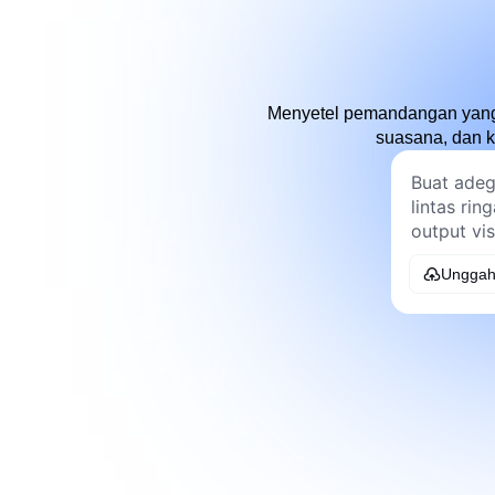
Menyetel pemandangan yang r
suasana, dan k
Unggah