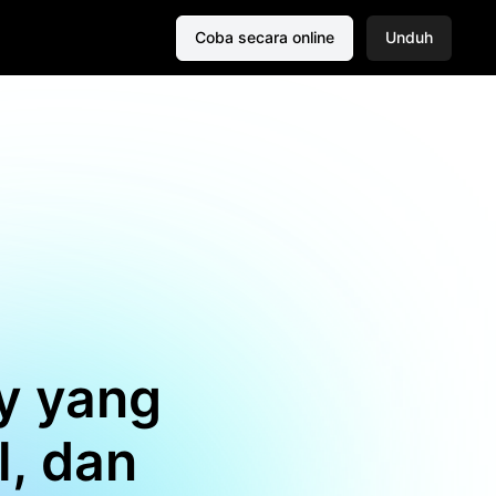
Coba secara online
Unduh
y yang
l, dan