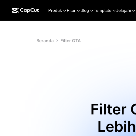
Produk
Fitur
Blog
Template
Jelajahi
Beranda
Filter GTA
Filter
Lebih