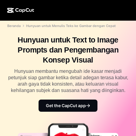
Beranda
Hunyuan untuk Menulis Teks ke Gambar dengan Cepat
Kreasi AI
Fitur
Tentang
CapCut Desktop
Template media sosial
Hunyuan untuk Text to Image
Desain AI
Alat AI
Komunitas
CapCut Online
Template liburan
Prompts dan Pengembangan
Studio Video
Editor & pembuat video
CapCut Pad
Konsep Visual
Lainnya
Inisiatif
Pembuat video AI
Editor & pembuat gambar
CapCut Mobile
Hunyuan membantu mengubah ide kasar menjadi
Afiliasi
petunjuk siap gambar ketika detail adegan terasa kabur,
Pembuat gambar AI
Pembuat & editor suara
Dreamina AI
arah gaya tidak konsisten, atau keluaran visual
Template kalender
Program Pelopor
kehilangan subjek dan suasana hati yang diinginkan.
Penyempurna gambar AI
Lainnya
Pippit AI
Template hari jadi
Creative Partner Program
Get the CapCut app
Dreamina Seedance 2.5
CapCut Creative Campus
Kasus penggunaan
Nano Banana Pro
Template efek
Media sosial
Gemini Omni