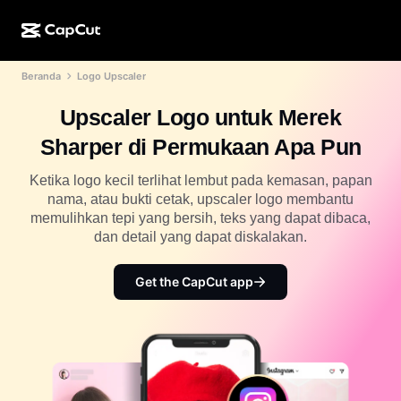
Beranda
Logo Upscaler
Kreasi AI
Fitur
Tentang
CapCut Desktop
Template media sosial
Upscaler Logo untuk Merek
Desain AI
Alat AI
Komunitas
CapCut Online
Template liburan
Sharper di Permukaan Apa Pun
Studio Video
Editor & pembuat video
CapCut Pad
Lainnya
Ketika logo kecil terlihat lembut pada kemasan, papan
Inisiatif
Pembuat video AI
Editor & pembuat gambar
nama, atau bukti cetak, upscaler logo membantu
CapCut Mobile
memulihkan tepi yang bersih, teks yang dapat dibaca,
Afiliasi
Pembuat gambar AI
Pembuat & editor suara
dan detail yang dapat diskalakan.
Dreamina AI
Template kalender
Program Pelopor
Penyempurna gambar AI
Lainnya
Pippit AI
Get the CapCut app
Template hari jadi
Creative Partner Program
Dreamina Seedance 2.5
CapCut Creative Campus
Kasus penggunaan
Nano Banana Pro
Template efek
Media sosial
Gemini Omni