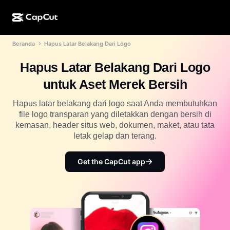
Beranda
Hapus Latar Belakang Dari Logo
Kreasi AI
Fitur
Tentang
CapCut Desktop
Template media sosial
Hapus Latar Belakang Dari Logo
Desain AI
Alat AI
Komunitas
CapCut Online
Template liburan
untuk Aset Merek Bersih
Studio Video
Editor & pembuat video
CapCut Pad
Lainnya
Hapus latar belakang dari logo saat Anda membutuhkan
Inisiatif
Pembuat video AI
Editor & pembuat gambar
file logo transparan yang diletakkan dengan bersih di
CapCut Mobile
kemasan, header situs web, dokumen, maket, atau tata
Afiliasi
Pembuat gambar AI
Pembuat & editor suara
letak gelap dan terang.
Dreamina AI
Template kalender
Program Pelopor
Penyempurna gambar AI
Lainnya
Pippit AI
Get the CapCut app
Template hari jadi
Creative Partner Program
Dreamina Seedance 2.5
CapCut Creative Campus
Kasus penggunaan
Nano Banana Pro
Template efek
Media sosial
Gemini Omni