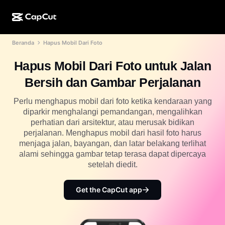
Beranda
Hapus Mobil Dari Foto
Kreasi AI
Fitur
Tentang
CapCut Desktop
Template media sosial
Hapus Mobil Dari Foto untuk Jalan
Desain AI
Alat AI
Komunitas
CapCut Online
Template liburan
Bersih dan Gambar Perjalanan
Studio Video
Editor & pembuat video
CapCut Pad
Lainnya
Perlu menghapus mobil dari foto ketika kendaraan yang
Inisiatif
Pembuat video AI
Editor & pembuat gambar
diparkir menghalangi pemandangan, mengalihkan
CapCut Mobile
perhatian dari arsitektur, atau merusak bidikan
Afiliasi
Pembuat gambar AI
Pembuat & editor suara
perjalanan. Menghapus mobil dari hasil foto harus
Dreamina AI
Template kalender
menjaga jalan, bayangan, dan latar belakang terlihat
Program Pelopor
Penyempurna gambar AI
alami sehingga gambar tetap terasa dapat dipercaya
Lainnya
Pippit AI
Template hari jadi
setelah diedit.
Creative Partner Program
Dreamina Seedance 2.5
CapCut Creative Campus
Get the CapCut app
Kasus penggunaan
Nano Banana Pro
Template efek
Media sosial
Gemini Omni