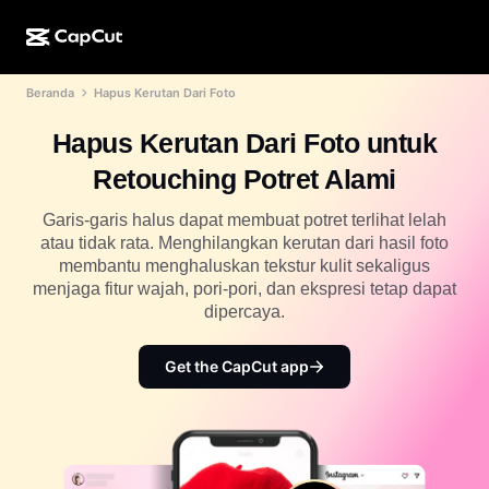
Beranda
Hapus Kerutan Dari Foto
Kreasi AI
Fitur
Tentang
CapCut Desktop
Template media sosial
Hapus Kerutan Dari Foto untuk
Desain AI
Alat AI
Komunitas
CapCut Online
Template liburan
Retouching Potret Alami
Studio Video
Editor & pembuat video
CapCut Pad
Lainnya
Garis-garis halus dapat membuat potret terlihat lelah
Inisiatif
Pembuat video AI
Editor & pembuat gambar
atau tidak rata. Menghilangkan kerutan dari hasil foto
CapCut Mobile
membantu menghaluskan tekstur kulit sekaligus
Afiliasi
Pembuat gambar AI
Pembuat & editor suara
menjaga fitur wajah, pori-pori, dan ekspresi tetap dapat
Dreamina AI
Template kalender
dipercaya.
Program Pelopor
Penyempurna gambar AI
Lainnya
Pippit AI
Template hari jadi
Creative Partner Program
Get the CapCut app
Dreamina Seedance 2.5
CapCut Creative Campus
Kasus penggunaan
Nano Banana Pro
Template efek
Media sosial
Gemini Omni