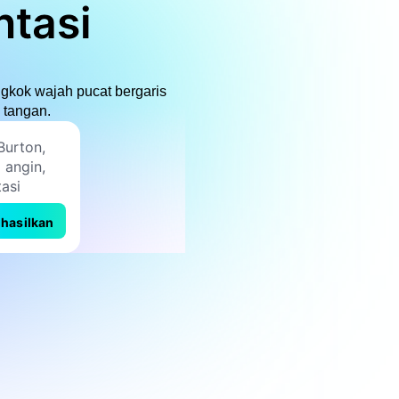
ntasi
ngkok wajah pucat bergaris
 tangan.
hasilkan