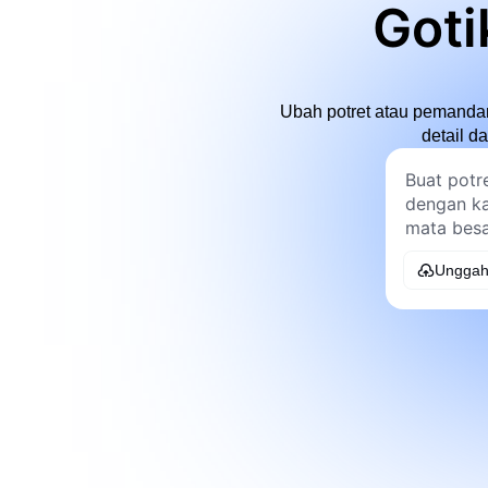
Goti
Ubah potret atau pemandan
detail d
Unggah