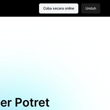
Coba secara online
Unduh
er Potret