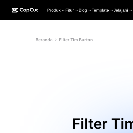
Produk
Fitur
Blog
Template
Jelajahi
Beranda
Filter Tim Burton
Filter T