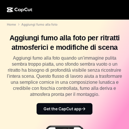
Home
Aggiungi fumo alla foto
Creazione IA
Funzionalità
Informazioni
CapCut Desktop
Modelli per i social media
Aggiungi fumo alla foto per ritratti
Design IA
Strumenti IA
Community
CapCut Online
Modelli per le festività
atmosferici e modifiche di scena
Video Studio
Editor e generatore di video
CapCut Pad
Altro
Aggiungi fumo alla foto quando un'immagine pulita
Iniziative
Generatore di video IA
Editor e generatore di immagini
sembra troppo piatta, uno sfondo sembra vuoto o un
CapCut Mobile
ritratto ha bisogno di profondità visibile senza ricostruire
Affiliati
Generatore di immagini IA
Generatore e editor vocale
l'intera scena. Questo flusso di lavoro aiuta a trasformare
Dreamina IA
Modelli di calendario
una semplice cornice in una composizione lunatica e
Programma pionieri
Ottimizzatore di immagini IA
credibile con foschia controllata, fumo alla deriva e
Altro
Pippit IA
Modelli per gli anniversari
atmosfera pronta per il montaggio.
Programma partner creativi
Dreamina Seedance 2.5
Campus creativo di CapCut
Get the CapCut app
Casi di utilizzo
Nano Banana Pro
Modelli di effetti
Social media
Gemini Omni