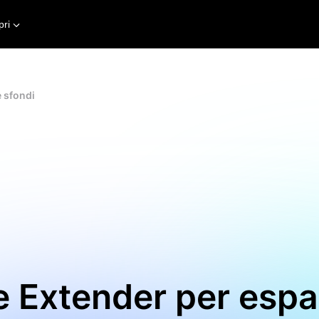
pri
 sfondi
e Extender per espa