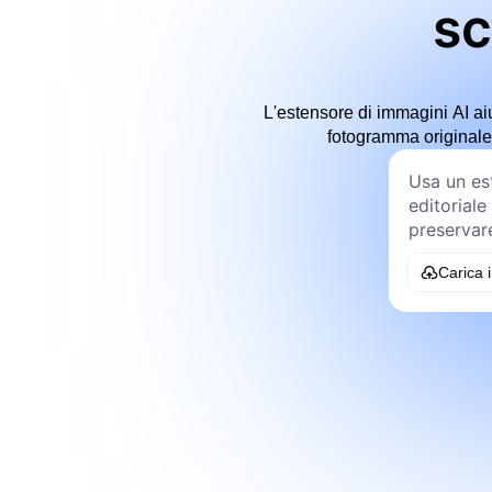
sc
L'estensore di immagini AI ai
fotogramma originale t
Carica