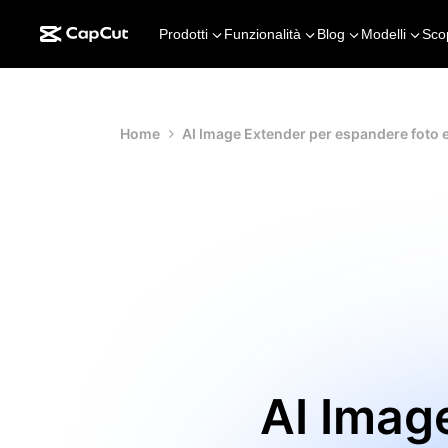
Prodotti
Funzionalità
Blog
Modelli
Sco
Home
AI Image Extender per espandere foto e
AI Imag