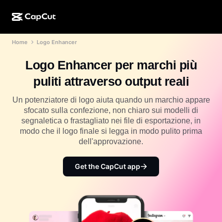
Home
Logo Enhancer
Creazione IA
Funzionalità
Informazioni
CapCut Desktop
Modelli per i social media
Logo Enhancer per marchi più
Design IA
Strumenti IA
Community
CapCut Online
Modelli per le festività
puliti attraverso output reali
Video Studio
Editor e generatore di video
CapCut Pad
Altro
Un potenziatore di logo aiuta quando un marchio appare
Iniziative
Generatore di video IA
Editor e generatore di immagini
sfocato sulla confezione, non chiaro sui modelli di
CapCut Mobile
segnaletica o frastagliato nei file di esportazione, in
Affiliati
Generatore di immagini IA
Generatore e editor vocale
modo che il logo finale si legga in modo pulito prima
Dreamina IA
Modelli di calendario
dell'approvazione.
Programma pionieri
Ottimizzatore di immagini IA
Altro
Pippit IA
Modelli per gli anniversari
Programma partner creativi
Get the CapCut app
Dreamina Seedance 2.5
Campus creativo di CapCut
Casi di utilizzo
Nano Banana Pro
Modelli di effetti
Social media
Gemini Omni