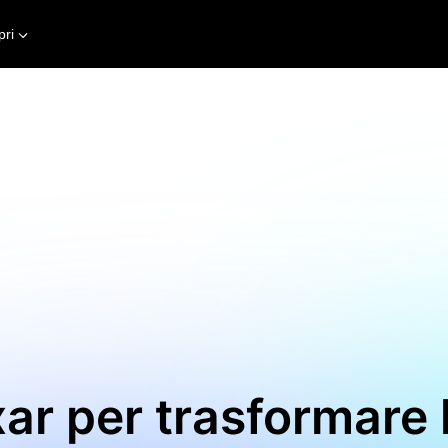
pri
xar per trasformare l