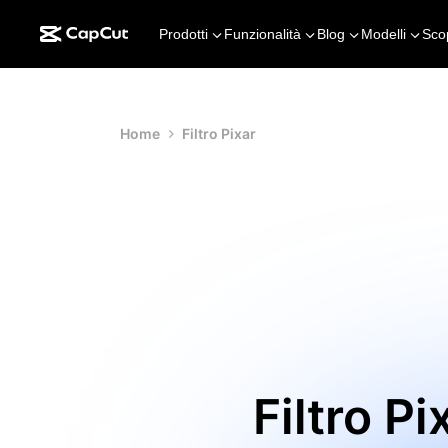
Prodotti
Funzionalità
Blog
Modelli
Sco
Home
Filtro Pixar
Filtro Pi