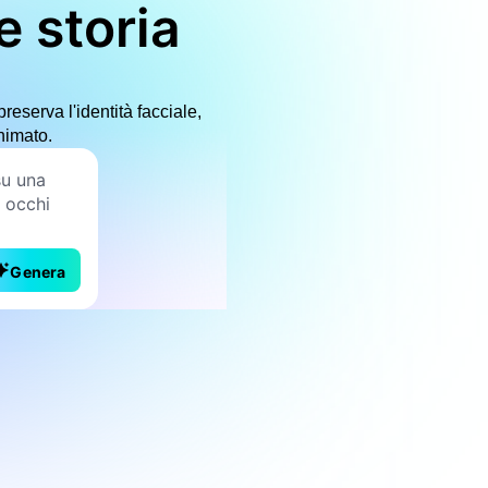
le storia
eserva l'identità facciale,
nimato.
Genera