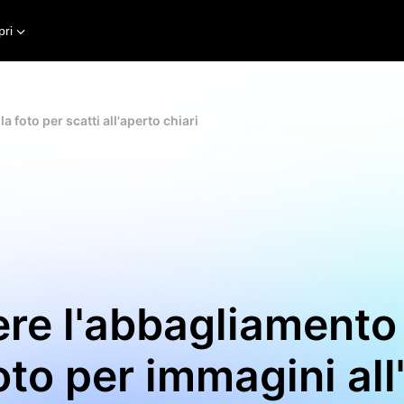
pri
 foto per scatti all'aperto chiari
re l'abbagliamento 
oto per immagini all