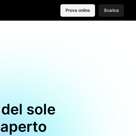
Prova online
Scarica
del sole
'aperto