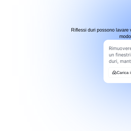
Riflessi duri possono lavare v
modo 
Carica