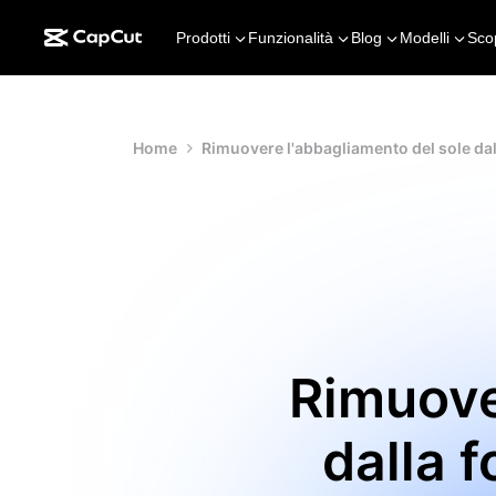
Prodotti
Funzionalità
Blog
Modelli
Sco
Home
Rimuovere l'abbagliamento del sole dalla
Rimuove
dalla f