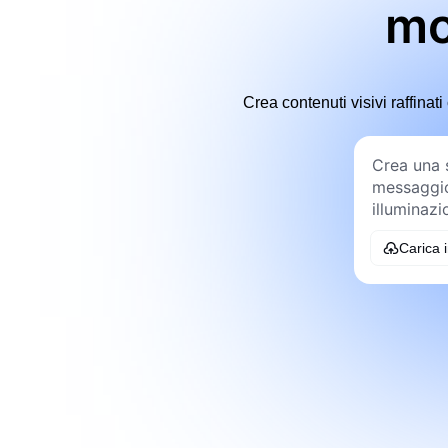
mo
Crea contenuti visivi raffina
Carica