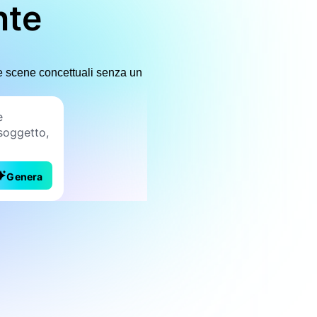
nte
i e scene concettuali senza un
Genera