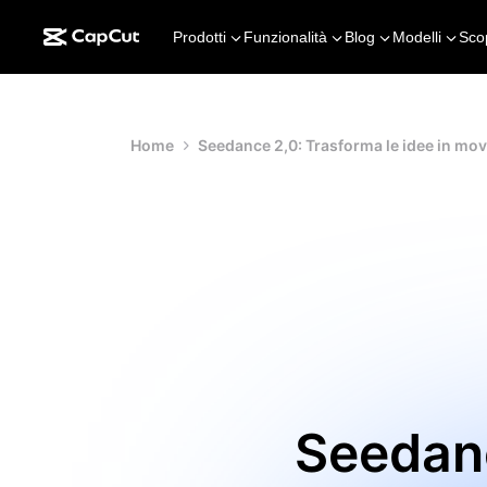
Prodotti
Funzionalità
Blog
Modelli
Sco
Home
Seedance 2,0: Trasforma le idee in m
Seedanc