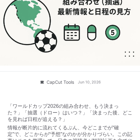
ビジネスのテンプレート
ヘルプ
マーケティング
トラストセンター
テキストとオーディオ
ライフスタイル＆ブイログ
産業のテンプレート
ヘルプセンター
自動キャプション
カスタムデザイン
振り返りのテンプレート
キャプションテンプレート
その他
ニュースルーム
音声認識
CapCutの利用規約について
テキスト読み上げ
リソース
Dreamina Seedance 2.0 Launch
CapCut Tools
ハウツーガイド
Jun 10, 2026
カスタム音声
マーケットトレンド
声を加工
「ワールドカップ2026の組み合わせ、もう決まっ
ピックアップ
ノイズ軽減
た？」「抽選（ドロー）はいつ？」「決まった後、どこ
CapCutを起動
を見れば日程が追える？」
テンプレートのトレンドとヒント
情報が断片的に流れてくるぶん、今どこまでが“確
画像
定”で、どこからが“予想”なのかが分かりづらい。この記
その他