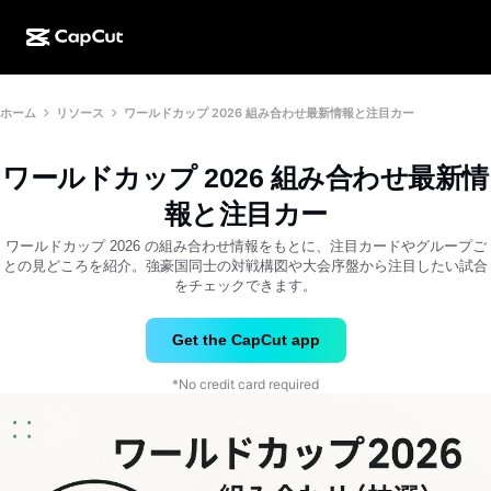
AI作成
機能
その他の情報
ホーム
リソース
ワールドカップ 2026 組み合わせ最新情報と注目カー
CapCutデスクトップ
ソーシャルメディアのテンプレート
AIデザイン
AIツール
コミュニティ
CapCutオンライン
ホリデーのテンプレート
ワールドカップ 2026 組み合わせ最新情
動画スタジオ
動画エディター＆ジェネレーター
CapCut Pad
報と注目カー
その他
取り組み
AI動画ジェネレーター
画像エディター＆ジェネレーター
ワールドカップ 2026 の組み合わせ情報をもとに、注目カードやグループご
CapCutモバイル
との見どころを紹介。強豪国同士の対戦構図や大会序盤から注目したい試合
アフィリエイト
をチェックできます。
AI画像ジェネレーター
音声ジェネレーター＆エディター
Dreamina AI
カレンダーのテンプレート
パイオニアプログラム
AI画像補正ツール
Get the CapCut app
その他
Pippit AI
アニバーサリーのテンプレート
クリエイティブパートナープログラム
Dreamina Seedance 2.5
*No credit card required
CapCutクリエイティブキャンパス
ユースケース
Nano Banana Pro
エフェクトのテンプレート
ソーシャルメディア
Gemini Omni