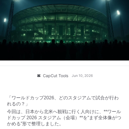
ビジネスのテンプレート
ヘルプ
マーケティング
トラストセンター
テキストとオーディオ
ライフスタイル＆ブイログ
産業のテンプレート
ヘルプセンター
自動キャプション
カスタムデザイン
振り返りのテンプレート
キャプションテンプレート
その他
ニュースルーム
音声認識
CapCutの利用規約について
テキスト読み上げ
リソース
Dreamina Seedance 2.0 Launch
CapCut Tools
ハウツーガイド
Jun 10, 2026
カスタム音声
マーケットトレンド
声を加工
「ワールドカップ2026、どのスタジアムで試合が行わ
ピックアップ
ノイズ軽減
れるの？」
CapCutを起動
今回は、日本から北米へ観戦に行く人向けに、**ワール
テンプレートのトレンドとヒント
ドカップ 2026 スタジアム（会場）**を“まず全体像がつ
画像
かめる”形で整理しました。
その他