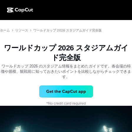
AI作成
機能
その他の情報
ホーム
リソース
ワールドカップ 2026 スタジアムガイド完全版
CapCutデスクトップ
ソーシャルメディアのテンプレート
AIデザイン
AIツール
コミュニティ
CapCutオンライン
ホリデーのテンプレート
ワールドカップ 2026 スタジアムガイ
動画スタジオ
動画エディター＆ジェネレーター
CapCut Pad
ド完全版
その他
取り組み
AI動画ジェネレーター
画像エディター＆ジェネレーター
ワールドカップ 2026 のスタジアム情報をまとめたガイドです。各会場の特
CapCutモバイル
徴や規模、観戦前に知っておきたいポイントを比較しながらチェックできま
アフィリエイト
す。
AI画像ジェネレーター
音声ジェネレーター＆エディター
Dreamina AI
カレンダーのテンプレート
パイオニアプログラム
AI画像補正ツール
Get the CapCut app
その他
Pippit AI
アニバーサリーのテンプレート
クリエイティブパートナープログラム
Dreamina Seedance 2.5
*No credit card required
CapCutクリエイティブキャンパス
ユースケース
Nano Banana Pro
エフェクトのテンプレート
ソーシャルメディア
Gemini Omni