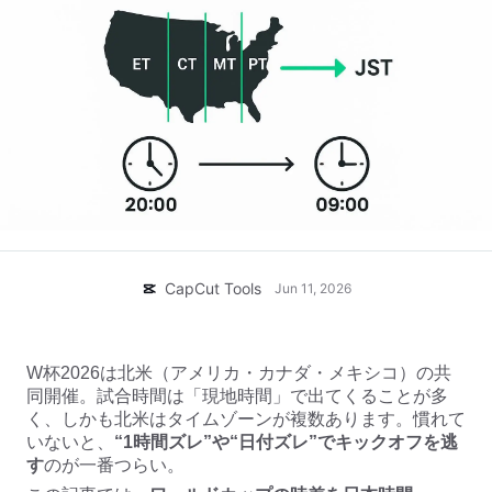
ビジネスのテンプレート
ヘルプ
マーケティング
トラストセンター
テキストとオーディオ
ライフスタイル＆ブイログ
産業のテンプレート
ヘルプセンター
自動キャプション
カスタムデザイン
振り返りのテンプレート
キャプションテンプレート
その他
ニュースルーム
音声認識
CapCutの利用規約について
テキスト読み上げ
リソース
Dreamina Seedance 2.0 Launch
CapCut Tools
ハウツーガイド
Jun 11, 2026
カスタム音声
マーケットトレンド
声を加工
W杯2026は北米（アメリカ・カナダ・メキシコ）の共
ピックアップ
ノイズ軽減
同開催。試合時間は「現地時間」で出てくることが多
CapCutを起動
く、しかも北米はタイムゾーンが複数あります。慣れて
テンプレートのトレンドとヒント
いないと、
“1時間ズレ”や“日付ズレ”でキックオフを逃
画像
す
のが一番つらい。
その他