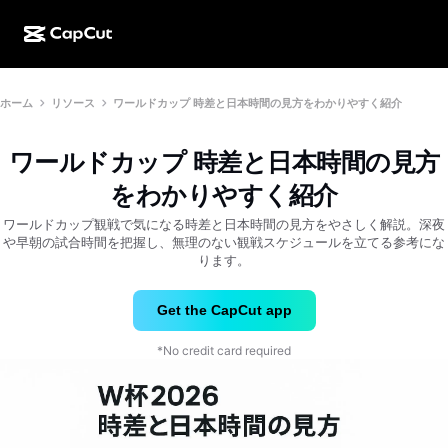
AI作成
機能
その他の情報
ホーム
リソース
ワールドカップ 時差と日本時間の見方をわかりやすく紹介
CapCutデスクトップ
ソーシャルメディアのテンプレート
AIデザイン
AIツール
コミュニティ
CapCutオンライン
ホリデーのテンプレート
ワールドカップ 時差と日本時間の見方
動画スタジオ
動画エディター＆ジェネレーター
CapCut Pad
をわかりやすく紹介
その他
取り組み
AI動画ジェネレーター
画像エディター＆ジェネレーター
ワールドカップ観戦で気になる時差と日本時間の見方をやさしく解説。深夜
CapCutモバイル
や早朝の試合時間を把握し、無理のない観戦スケジュールを立てる参考にな
アフィリエイト
ります。
AI画像ジェネレーター
音声ジェネレーター＆エディター
Dreamina AI
カレンダーのテンプレート
パイオニアプログラム
AI画像補正ツール
Get the CapCut app
その他
Pippit AI
アニバーサリーのテンプレート
クリエイティブパートナープログラム
Dreamina Seedance 2.5
*No credit card required
CapCutクリエイティブキャンパス
ユースケース
Nano Banana Pro
エフェクトのテンプレート
ソーシャルメディア
Gemini Omni