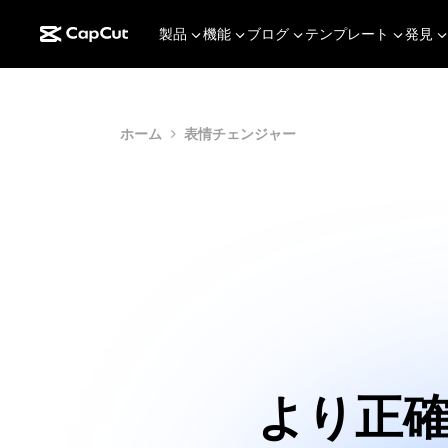
製品
機能
ブログ
テンプレート
発見
ホーム
表情チェンジャー
より正