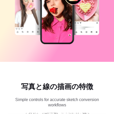
ビジネスのテンプレート
ヘルプ
マーケティング
トラストセンター
テキストとオーディオ
ライフスタイル＆ブイログ
産業のテンプレート
ヘルプセンター
自動キャプション
カスタムデザイン
振り返りのテンプレート
キャプションテンプレート
その他
ニュースルーム
音声認識
CapCutの利用規約について
テキスト読み上げ
リソース
Dreamina Seedance 2.0 Launch
ハウツーガイド
カスタム音声
マーケットトレンド
声を加工
写真と線の描画の特徴
ピックアップ
ノイズ軽減
CapCutを起動
テンプレートのトレンドとヒント
Simple controls for accurate sketch conversion
workflows
画像
その他