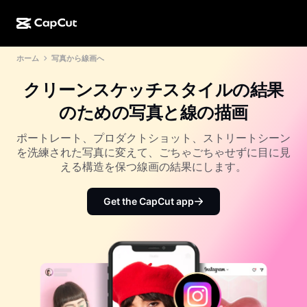
ホーム
写真から線画へ
AI作成
機能
その他の情報
CapCutデスクトップ
ソーシャルメディアのテンプレート
クリーンスケッチスタイルの結果
AIデザイン
AIツール
コミュニティ
CapCutオンライン
ホリデーのテンプレート
のための写真と線の描画
動画スタジオ
動画エディター＆ジェネレーター
CapCut Pad
その他
ポートレート、プロダクトショット、ストリートシーン
取り組み
AI動画ジェネレーター
画像エディター＆ジェネレーター
を洗練された写真に変えて、ごちゃごちゃせずに目に見
CapCutモバイル
える構造を保つ線画の結果にします。
アフィリエイト
AI画像ジェネレーター
音声ジェネレーター＆エディター
Dreamina AI
カレンダーのテンプレート
パイオニアプログラム
Get the CapCut app
AI画像補正ツール
その他
Pippit AI
アニバーサリーのテンプレート
クリエイティブパートナープログラム
Dreamina Seedance 2.5
CapCutクリエイティブキャンパス
ユースケース
Nano Banana Pro
エフェクトのテンプレート
ソーシャルメディア
Gemini Omni