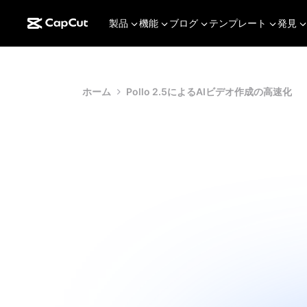
製品
機能
ブログ
テンプレート
発見
ホーム
Pollo 2.5によるAIビデオ作成の高速化