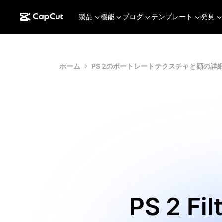
製品
機能
ブログ
テンプレート
発見
ホーム
PS 2のポートレートテクスチャと顔の詳
PS 2 Fil