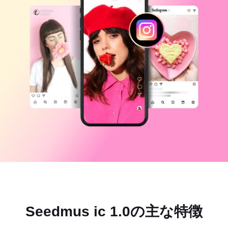
ビジネスのテンプレート
ヘルプ
マーケティング
トラストセンター
テキストとオーディオ
ライフスタイル＆ブイログ
産業のテンプレート
ヘルプセンター
自動キャプション
カスタムデザイン
振り返りのテンプレート
キャプションテンプレート
その他
ニュースルーム
音声認識
CapCutの利用規約について
テキスト読み上げ
リソース
Dreamina Seedance 2.0 Launch
ハウツーガイド
カスタム音声
マーケットトレンド
声を加工
ピックアップ
ノイズ軽減
CapCutを起動
テンプレートのトレンドとヒント
Seedmus ic 1.0の主な特徴
画像
その他