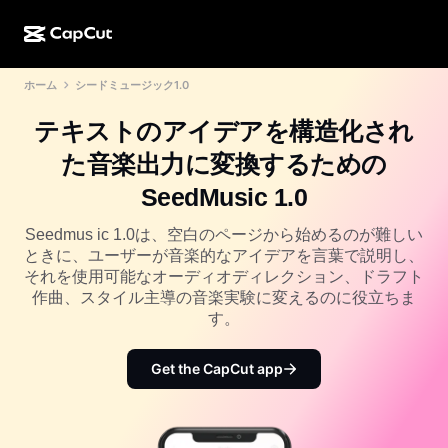
ホーム
シードミュージック1.0
AI作成
機能
その他の情報
CapCutデスクトップ
ソーシャルメディアのテンプレート
テキストのアイデアを構造化され
AIデザイン
AIツール
コミュニティ
CapCutオンライン
ホリデーのテンプレート
た音楽出力に変換するための
動画スタジオ
動画エディター＆ジェネレーター
CapCut Pad
SeedMusic 1.0
その他
取り組み
AI動画ジェネレーター
画像エディター＆ジェネレーター
CapCutモバイル
Seedmus ic 1.0は、空白のページから始めるのが難しい
アフィリエイト
ときに、ユーザーが音楽的なアイデアを言葉で説明し、
AI画像ジェネレーター
音声ジェネレーター＆エディター
Dreamina AI
それを使用可能なオーディオディレクション、ドラフト
カレンダーのテンプレート
パイオニアプログラム
作曲、スタイル主導の音楽実験に変えるのに役立ちま
AI画像補正ツール
その他
Pippit AI
す。
アニバーサリーのテンプレート
クリエイティブパートナープログラム
Dreamina Seedance 2.5
Get the CapCut app
CapCutクリエイティブキャンパス
ユースケース
Nano Banana Pro
エフェクトのテンプレート
ソーシャルメディア
Gemini Omni