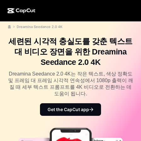
홈
Dreamina Seedance 2.0 4K
AI로 만들기
기능
정보
CapCut 데스크톱
소셜 미디어 템플릿
세련된 시각적 충실도를 갖춘 텍스트
AI 디자인
AI 도구
커뮤니티
CapCut 온라인
홀리데이 템플릿
대 비디오 장면을 위한 Dreamina
동영상 스튜디오
동영상 에디터 및 생성기
CapCut Pad
Seedance 2.0 4K
더 보기
이니셔티브
AI 동영상 생성기
이미지 에디터 및 생성기
CapCut 모바일
Dreamina Seedance 2.0 4K는 작은 텍스트, 색상 정확도
제휴 사용자
및 프레임 대 프레임 시각적 연속성에서 1080p 출력이 깨
AI 이미지 생성기
음성 생성기 및 에디터
Dreamina AI
질 때 세부 텍스트 프롬프트를 4K 비디오로 전환하는 데
캘린더 템플릿
개척자 프로그램
도움이 됩니다.
AI 이미지 보정기
더 보기
Pippit AI
기념일 템플릿
크리에이티브 파트너 프로그램
Get the CapCut app
Dreamina Seedance 2.5
CapCut 크리에이티브 캠퍼스
사용 사례
Nano Banana Pro
효과 템플릿
소셜 미디어
Gemini Omni