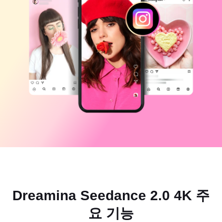
비즈니스 템플릿
도움말
마케팅
보안 센터
텍스트 및 오디오
라이프스타일 및 브이로그
산업 템플릿
고객 지원 센터
자동 캡션
사용자 지정 디자인
요약 템플릿
캡션 템플릿
더 보기
공지
음성 인식
CapCut 서비스 약관 정보
텍스트에서 음성으로
리소스
Dreamina Seedance 2.0 Launch
튜토리얼 가이드
사용자 지정 음성
시장 동향
음성 보정
주요 추천
노이즈 제거
CapCut 열기
Dreamina Seedance 2.0 4K 주
템플릿 트렌드 및 팁
이미지
요 기능
더 보기