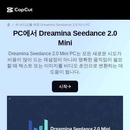
홈
AI 비디오를 위한 Dreamina Seedance 2.0 미니 PC
AI로 만들기
기능
정보
CapCut 데스크톱
소셜 미디어 템플릿
PC에서 Dreamina Seedance 2.0
AI 디자인
AI 도구
커뮤니티
Mini
CapCut 온라인
홀리데이 템플릿
동영상 스튜디오
동영상 에디터 및 생성기
Dreamina Seedance 2.0 Mini PC는 모든 새로운 시도가
CapCut Pad
더 보기
비용이 많이 드는 재설정이 아니라 명확한 움직임이 필요
이니셔티브
AI 동영상 생성기
이미지 에디터 및 생성기
할 때 텍스트 또는 이미지를 비디오 초안으로 변환하는 데
CapCut 모바일
도움이 됩니다.
제휴 사용자
AI 이미지 생성기
음성 생성기 및 에디터
Dreamina AI
캘린더 템플릿
개척자 프로그램
시작
AI 이미지 보정기
더 보기
Pippit AI
기념일 템플릿
크리에이티브 파트너 프로그램
Dreamina Seedance 2.5
CapCut 크리에이티브 캠퍼스
사용 사례
Nano Banana Pro
효과 템플릿
소셜 미디어
Gemini Omni