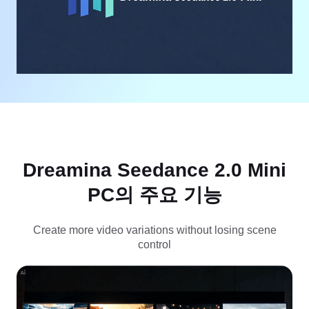
비즈니스 템플릿
도움말
마케팅
보안 센터
텍스트 및 오디오
라이프스타일 및 브이로그
산업 템플릿
고객 지원 센터
자동 캡션
사용자 지정 디자인
요약 템플릿
캡션 템플릿
더 보기
공지
음성 인식
CapCut 서비스 약관 정보
텍스트에서 음성으로
리소스
Dreamina Seedance 2.0 Launch
Dreamina Seedance 2.0 Mini
튜토리얼 가이드
사용자 지정 음성
PC의 주요 기능
시장 동향
음성 보정
Create more video variations without losing scene
주요 추천
노이즈 제거
control
CapCut 열기
템플릿 트렌드 및 팁
이미지
더 보기