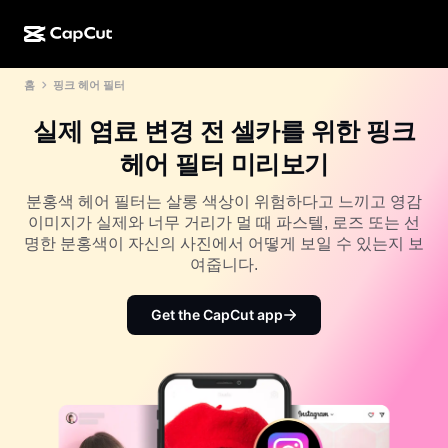
홈
핑크 헤어 필터
AI로 만들기
기능
정보
CapCut 데스크톱
소셜 미디어 템플릿
실제 염료 변경 전 셀카를 위한 핑크
AI 디자인
AI 도구
커뮤니티
CapCut 온라인
홀리데이 템플릿
헤어 필터 미리보기
동영상 스튜디오
동영상 에디터 및 생성기
CapCut Pad
더 보기
분홍색 헤어 필터는 살롱 색상이 위험하다고 느끼고 영감
이니셔티브
AI 동영상 생성기
이미지 에디터 및 생성기
이미지가 실제와 너무 거리가 멀 때 파스텔, 로즈 또는 선
CapCut 모바일
명한 분홍색이 자신의 사진에서 어떻게 보일 수 있는지 보
제휴 사용자
AI 이미지 생성기
음성 생성기 및 에디터
여줍니다.
Dreamina AI
캘린더 템플릿
개척자 프로그램
AI 이미지 보정기
더 보기
Pippit AI
Get the CapCut app
기념일 템플릿
크리에이티브 파트너 프로그램
Dreamina Seedance 2.5
CapCut 크리에이티브 캠퍼스
사용 사례
Nano Banana Pro
효과 템플릿
소셜 미디어
Gemini Omni