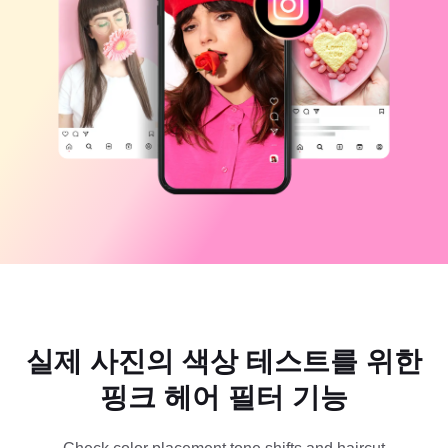
비즈니스 템플릿
도움말
마케팅
보안 센터
텍스트 및 오디오
라이프스타일 및 브이로그
산업 템플릿
고객 지원 센터
자동 캡션
사용자 지정 디자인
요약 템플릿
캡션 템플릿
더 보기
공지
음성 인식
CapCut 서비스 약관 정보
텍스트에서 음성으로
리소스
Dreamina Seedance 2.0 Launch
튜토리얼 가이드
사용자 지정 음성
시장 동향
음성 보정
주요 추천
노이즈 제거
실제 사진의 색상 테스트를 위한
CapCut 열기
템플릿 트렌드 및 팁
핑크 헤어 필터 기능
이미지
더 보기