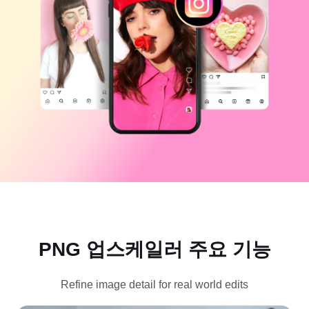
비즈니스 템플릿
도움말
마케팅
보안 센터
텍스트 및 오디오
라이프스타일 및 브이로그
산업 템플릿
고객 지원 센터
자동 캡션
사용자 지정 디자인
요약 템플릿
캡션 템플릿
더 보기
공지
음성 인식
CapCut 서비스 약관 정보
텍스트에서 음성으로
리소스
Dreamina Seedance 2.0 Launch
튜토리얼 가이드
사용자 지정 음성
시장 동향
음성 보정
주요 추천
노이즈 제거
PNG 업스케일러 주요 기능
CapCut 열기
템플릿 트렌드 및 팁
Refine image detail for real world edits
이미지
더 보기