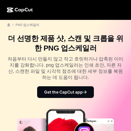
홈
PNG 업스케일러
AI로 만들기
기능
정보
CapCut 데스크톱
소셜 미디어 템플릿
더 선명한 제품 샷, 스캔 및 크롭을 위
AI 디자인
AI 도구
커뮤니티
CapCut 온라인
홀리데이 템플릿
한 PNG 업스케일러
동영상 스튜디오
동영상 에디터 및 생성기
CapCut Pad
더 보기
처음부터 다시 만들지 않고 작고 흐릿하거나 압축된 이미
이니셔티브
AI 동영상 생성기
이미지 에디터 및 생성기
지를 강화합니다. png 업스케일러는 인쇄 초안, 자른 자
CapCut 모바일
산, 스캔한 파일 및 시각적 참조에 대한 세부 정보를 복원
제휴 사용자
AI 이미지 생성기
음성 생성기 및 에디터
하는 데 도움이 됩니다.
Dreamina AI
캘린더 템플릿
개척자 프로그램
AI 이미지 보정기
더 보기
Pippit AI
Get the CapCut app
기념일 템플릿
크리에이티브 파트너 프로그램
Dreamina Seedance 2.5
CapCut 크리에이티브 캠퍼스
사용 사례
Nano Banana Pro
효과 템플릿
소셜 미디어
Gemini Omni