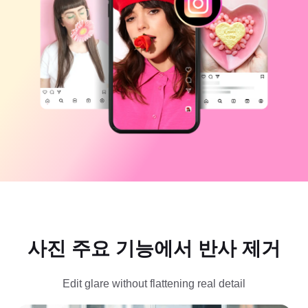
비즈니스 템플릿
도움말
마케팅
보안 센터
텍스트 및 오디오
라이프스타일 및 브이로그
산업 템플릿
고객 지원 센터
자동 캡션
사용자 지정 디자인
요약 템플릿
캡션 템플릿
더 보기
공지
음성 인식
CapCut 서비스 약관 정보
텍스트에서 음성으로
리소스
Dreamina Seedance 2.0 Launch
튜토리얼 가이드
사용자 지정 음성
시장 동향
음성 보정
주요 추천
노이즈 제거
사진 주요 기능에서 반사 제거
CapCut 열기
템플릿 트렌드 및 팁
Edit glare without flattening real detail
이미지
더 보기