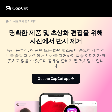
홈
사진에서 반사 제거
AI로 만들기
기능
정보
CapCut 데스크톱
소셜 미디어 템플릿
명확한 제품 및 초상화 편집을 위해
AI 디자인
AI 도구
커뮤니티
CapCut 온라인
홀리데이 템플릿
사진에서 반사 제거
동영상 스튜디오
동영상 에디터 및 생성기
CapCut Pad
더 보기
유리 눈부심, 창 광택 또는 화면 핫스팟이 중요한 세부 정
이니셔티브
AI 동영상 생성기
이미지 에디터 및 생성기
보를 숨길 때 사진에서 반사를 제거하여 최종 이미지가 깨
CapCut 모바일
끗하고 읽을 수 있으며 공유할 준비가 된 것처럼 보입니
제휴 사용자
AI 이미지 생성기
음성 생성기 및 에디터
다.
Dreamina AI
캘린더 템플릿
개척자 프로그램
AI 이미지 보정기
더 보기
Pippit AI
Get the CapCut app
기념일 템플릿
크리에이티브 파트너 프로그램
Dreamina Seedance 2.5
CapCut 크리에이티브 캠퍼스
사용 사례
Nano Banana Pro
효과 템플릿
소셜 미디어
Gemini Omni