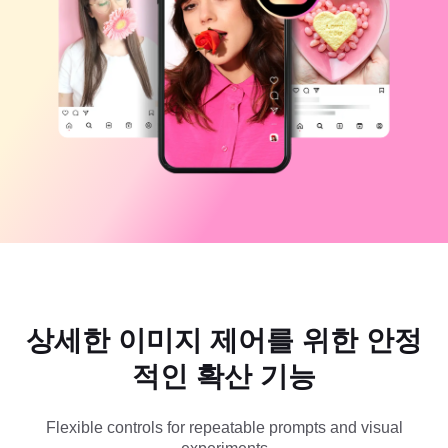
비즈니스 템플릿
도움말
마케팅
보안 센터
텍스트 및 오디오
라이프스타일 및 브이로그
산업 템플릿
고객 지원 센터
자동 캡션
사용자 지정 디자인
요약 템플릿
캡션 템플릿
더 보기
공지
음성 인식
CapCut 서비스 약관 정보
텍스트에서 음성으로
리소스
Dreamina Seedance 2.0 Launch
튜토리얼 가이드
사용자 지정 음성
시장 동향
음성 보정
상세한 이미지 제어를 위한 안정
주요 추천
노이즈 제거
적인 확산 기능
CapCut 열기
템플릿 트렌드 및 팁
이미지
Flexible controls for repeatable prompts and visual
더 보기