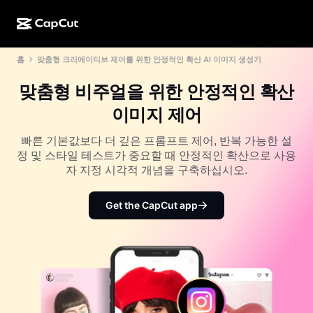
홈
맞춤형 크리에이티브 제어를 위한 안정적인 확산 AI 이미지 생성기
AI로 만들기
기능
정보
CapCut 데스크톱
소셜 미디어 템플릿
맞춤형 비주얼을 위한 안정적인 확산
AI 디자인
AI 도구
커뮤니티
CapCut 온라인
홀리데이 템플릿
이미지 제어
동영상 스튜디오
동영상 에디터 및 생성기
CapCut Pad
더 보기
빠른 기본값보다 더 깊은 프롬프트 제어, 반복 가능한 설
이니셔티브
AI 동영상 생성기
이미지 에디터 및 생성기
정 및 스타일 테스트가 중요할 때 안정적인 확산으로 사용
CapCut 모바일
자 지정 시각적 개념을 구축하십시오.
제휴 사용자
AI 이미지 생성기
음성 생성기 및 에디터
Dreamina AI
캘린더 템플릿
개척자 프로그램
Get the CapCut app
AI 이미지 보정기
더 보기
Pippit AI
기념일 템플릿
크리에이티브 파트너 프로그램
Dreamina Seedance 2.5
CapCut 크리에이티브 캠퍼스
사용 사례
Nano Banana Pro
효과 템플릿
소셜 미디어
Gemini Omni