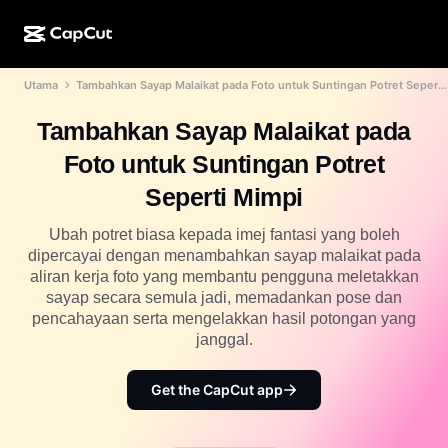
Utama
Tambahkan Sayap Malaikat pada Foto untuk Suntingan Potret Seperti Mimpi
Ciptaan AI
Ciri
Perihal
Desktop CapCut
Templat media sosial
Tambahkan Sayap Malaikat pada
Reka Bentuk AI
Alatan AI
Komuniti
Dalam Talian CapCut
Templat musim cuti
Foto untuk Suntingan Potret
Studio Video
Editor & penjana video
CapCut Pad
Seperti Mimpi
Lagi
Inisiatif
Penjana video AI
Editor & penjana imej
Mudah Alih CapCut
Ubah potret biasa kepada imej fantasi yang boleh
Sekutu
dipercayai dengan menambahkan sayap malaikat pada
Penjana imej AI
Penjana & editor suara
AI Dreamina
aliran kerja foto yang membantu pengguna meletakkan
Templat kalendar
Program Perintis
sayap secara semula jadi, memadankan pose dan
Peningkat imej AI
Lagi
AI Pippit
pencahayaan serta mengelakkan hasil potongan yang
Templat ulang tahun
Program Rakan Kongsi Kreatif
janggal.
Dreamina Seedance 2.5
Kampus Kreatif CapCut
Kes penggunaan
Get the CapCut app
Nano Banana Pro
Templat kesan
Media sosial
Gemini Omni