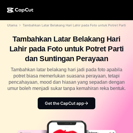
Utama
Tambahkan Latar Belakang Hari Lahir pada Foto untuk Potret Parti
Ciptaan AI
Ciri
Perihal
Desktop CapCut
Templat media sosial
Tambahkan Latar Belakang Hari
Reka Bentuk AI
Alatan AI
Komuniti
Dalam Talian CapCut
Templat musim cuti
Lahir pada Foto untuk Potret Parti
Studio Video
Editor & penjana video
CapCut Pad
dan Suntingan Perayaan
Lagi
Inisiatif
Penjana video AI
Editor & penjana imej
Mudah Alih CapCut
Tambahkan latar belakang hari jadi pada foto apabila
Sekutu
potret biasa memerlukan suasana perayaan, tetapi
Penjana imej AI
Penjana & editor suara
AI Dreamina
pencahayaan, mood dan hiasan yang sepadan dengan
Templat kalendar
Program Perintis
umur boleh menjadi sukar tanpa kemahiran reka bentuk.
Peningkat imej AI
Lagi
AI Pippit
Templat ulang tahun
Program Rakan Kongsi Kreatif
Get the CapCut app
Dreamina Seedance 2.5
Kampus Kreatif CapCut
Kes penggunaan
Nano Banana Pro
Templat kesan
Media sosial
Gemini Omni