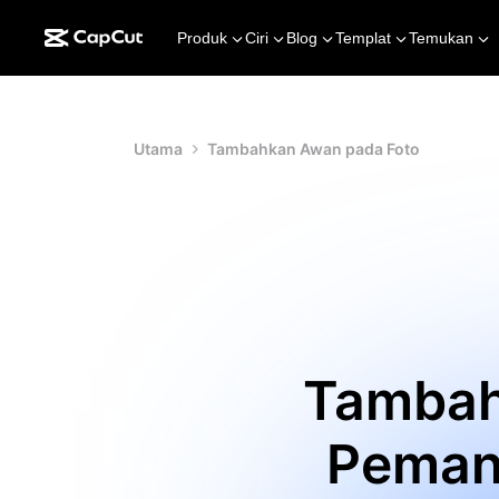
Produk
Ciri
Blog
Templat
Temukan
Utama
Tambahkan Awan pada Foto
Tambah
Peman