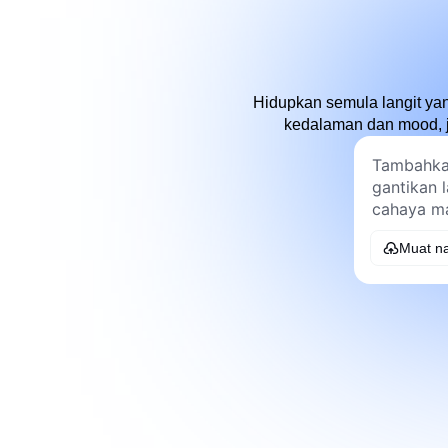
Hidupkan semula langit y
kedalaman dan mood, ja
Muat na