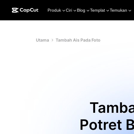
Produk
Ciri
Blog
Templat
Temukan
Utama
Tambah Ais Pada Foto
Tamba
Potret