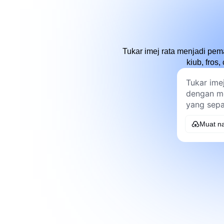
Tukar imej rata menjadi pe
kiub, fros
Muat na