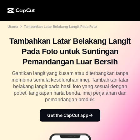
Utama
Tambahkan Latar Belakang Langit Pada Foto
Ciptaan AI
Ciri
Perihal
Desktop CapCut
Templat media sosial
Tambahkan Latar Belakang Langit
Reka Bentuk AI
Alatan AI
Komuniti
Dalam Talian CapCut
Templat musim cuti
Pada Foto untuk Suntingan
Studio Video
Editor & penjana video
CapCut Pad
Pemandangan Luar Bersih
Lagi
Inisiatif
Penjana video AI
Editor & penjana imej
Mudah Alih CapCut
Gantikan langit yang kusam atau diterbangkan tanpa
Sekutu
membina semula keseluruhan imej. Tambahkan latar
Penjana imej AI
Penjana & editor suara
AI Dreamina
belakang langit pada hasil foto yang sesuai dengan
Templat kalendar
Program Perintis
potret, tangkapan harta benda, imej perjalanan dan
Peningkat imej AI
Lagi
AI Pippit
pemandangan produk.
Templat ulang tahun
Program Rakan Kongsi Kreatif
Dreamina Seedance 2.5
Get the CapCut app
Kampus Kreatif CapCut
Kes penggunaan
Nano Banana Pro
Templat kesan
Media sosial
Gemini Omni