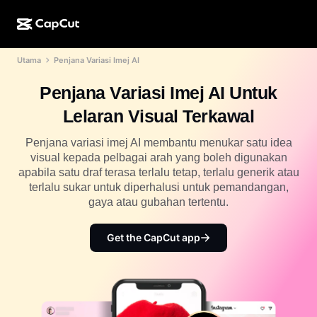
Utama
Penjana Variasi Imej AI
Ciptaan AI
Ciri
Perihal
Desktop CapCut
Templat media sosial
Penjana Variasi Imej AI Untuk
Reka Bentuk AI
Alatan AI
Komuniti
Dalam Talian CapCut
Templat musim cuti
Lelaran Visual Terkawal
Studio Video
Editor & penjana video
CapCut Pad
Lagi
Penjana variasi imej AI membantu menukar satu idea
Inisiatif
Penjana video AI
Editor & penjana imej
visual kepada pelbagai arah yang boleh digunakan
Mudah Alih CapCut
apabila satu draf terasa terlalu tetap, terlalu generik atau
Sekutu
Penjana imej AI
Penjana & editor suara
terlalu sukar untuk diperhalusi untuk pemandangan,
AI Dreamina
Templat kalendar
gaya atau gubahan tertentu.
Program Perintis
Peningkat imej AI
Lagi
AI Pippit
Templat ulang tahun
Program Rakan Kongsi Kreatif
Get the CapCut app
Dreamina Seedance 2.5
Kampus Kreatif CapCut
Kes penggunaan
Nano Banana Pro
Templat kesan
Media sosial
Gemini Omni