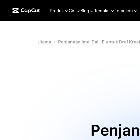
Produk
Ciri
Blog
Templat
Temukan
Utama
Penjanaan Imej Dall-E untuk Draf Kreati
Penjan