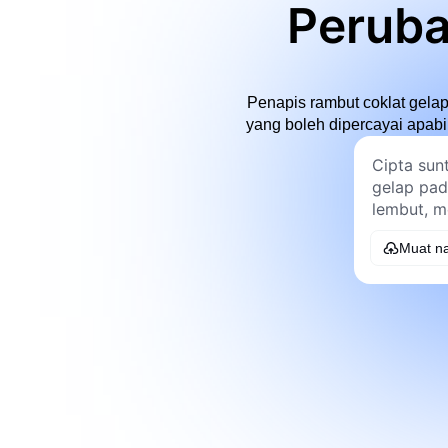
Peruba
Penapis rambut coklat gela
yang boleh dipercayai apabil
Muat na