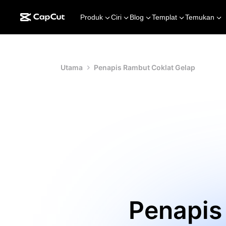
Produk
Ciri
Blog
Templat
Temukan
Utama
Penapis Rambut Coklat Gelap
Penapis